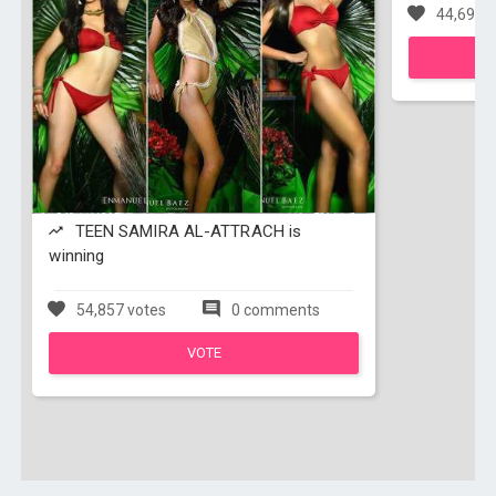
44,698 v
TEEN SAMIRA AL-ATTRACH is
winning
54,857 votes
0 comments
VOTE