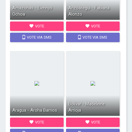
Amazonas - Elennys
Anzoátegui - Fabiana
Ochoa
Alonzo
VOTE
VOTE
VOTE VIA SMS
VOTE VIA SMS
Bolívar - Madeleine
Aragua - Aroha Barrios
Arrioja
VOTE
VOTE