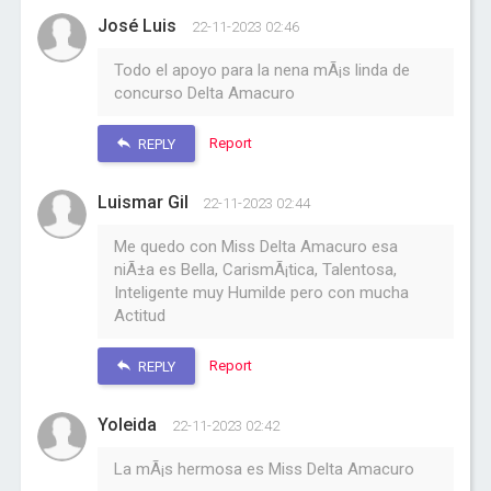
José Luis
22-11-2023 02:46
Todo el apoyo para la nena mÃ¡s linda de
concurso Delta Amacuro
Report
REPLY
Luismar Gil
22-11-2023 02:44
Me quedo con Miss Delta Amacuro esa
niÃ±a es Bella, CarismÃ¡tica, Talentosa,
Inteligente muy Humilde pero con mucha
Actitud
Report
REPLY
Yoleida
22-11-2023 02:42
La mÃ¡s hermosa es Miss Delta Amacuro