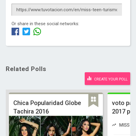
Or share in these social networks:
Related Polls
CREATE YOUR POLL
Chica Popularidad Globe
voto par
Tachira 2016
2017 po
MISS VE