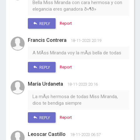
Bella Miss Miranda con cara hermosa y con
elegancia eres ganadora ð«¶ð»
Report
REPLY
Francis Contrera
18-11-2023 20:19
A MÃ­ss Miranda voy la mÃ¡s bella de todas
Report
REPLY
María Urdaneta
18-11-2023 20:16
La mÃ¡s hermosa de todas Miss Miranda,
dios te bendiga siempre
Report
REPLY
Leoscar Castillo
18-11-2023 06:57