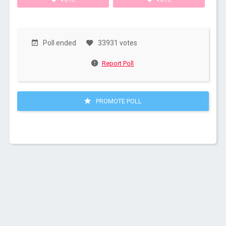
Poll ended
33931 votes
Report Poll
PROMOTE POLL