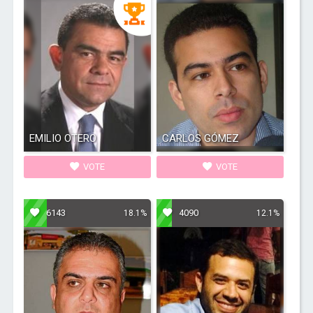
EMILIO OTERO
CARLOS GÓMEZ
VOTE
VOTE
6143
4090
18.1%
12.1%