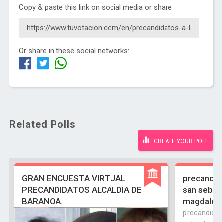
Copy & paste this link on social media or share
Or share in these social networks:
Related Polls
CREATE YOUR POLL
GRAN ENCUESTA VIRTUAL
precandida
PRECANDIDATOS ALCALDIA DE
san sebas
BARANOA.
magdalen
precandidat