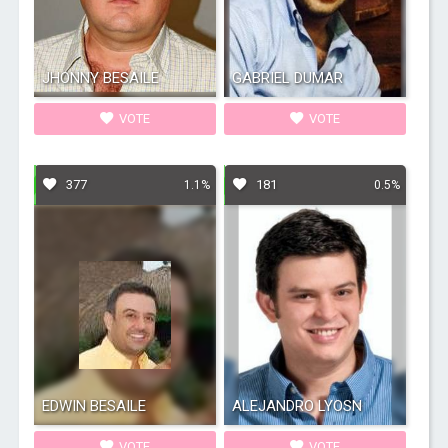
JHONNY BESAILE
GABRIEL DUMAR
VOTE
VOTE
377
181
1.1%
0.5%
EDWIN BESAILE
ALEJANDRO LYOSN
VOTE
VOTE