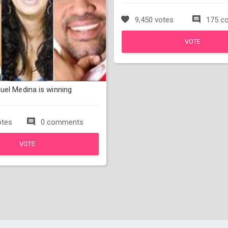
9,450 votes
175 c
VOTE
uel Medina is winning
otes
0 comments
VOTE