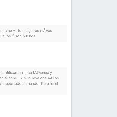
ios he visto a algunos niÃ±os
 que los 2 son buenos
identifican si no su tÃ©cnica y
 si tiene... Y si le lleva dos aÃ±os
 a aportado al mundo.. Para mi el