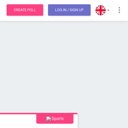
CREATE POLL
LOG IN
/ SIGN UP
Sports