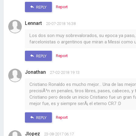
Report
REPLY
Lennart
20-07-2018 16:38
Los dos son muy sobrevalorados, su epoca ya paso, 
farcelonistas o argentinos que miran a Messi como un
Report
REPLY
Jonathan
27-02-2018 19:13
Cristiano Ronaldo es mucho mejor... Una de las mejore
precisiÃ³n en penales, tiros libres, pases, cabeceo, y 
Cristiano pero desde un inicio Cristiano fue un gra
mejor fue, es y siempre serÃ¡ el eterno CR7 :D
Report
REPLY
Jlopez
23-08-2017 06:17