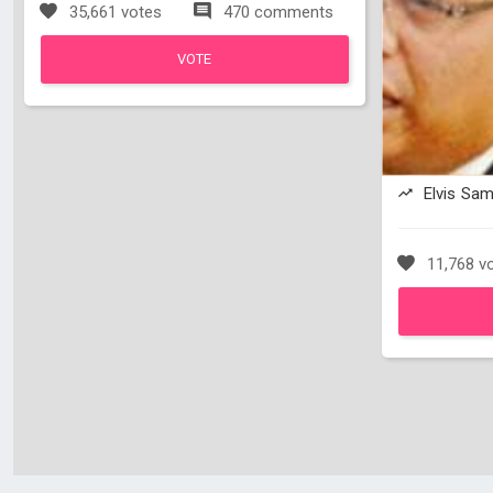
35,661 votes
470 comments
VOTE
Elvis Sam
11,768 v