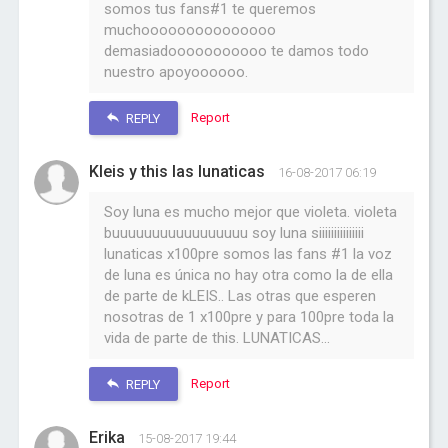
somos tus fans#1 te queremos
muchooooooooooooooo
demasiadooooooooooo te damos todo
nuestro apoyoooooo.
Report
REPLY
Kleis y this las lunaticas
16-08-2017 06:19
Soy luna es mucho mejor que violeta. violeta
buuuuuuuuuuuuuuuuu soy luna siiiiiiiiiiiiiii
lunaticas x100pre somos las fans #1 la voz
de luna es única no hay otra como la de ella
de parte de kLEIS.. Las otras que esperen
nosotras de 1 x100pre y para 100pre toda la
vida de parte de this. LUNATICAS...
Report
REPLY
Erika
15-08-2017 19:44