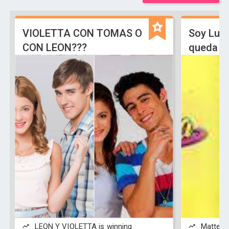
VIOLETTA CON TOMAS O
Soy Lun
CON LEON???
queda L
LEON Y VIOLETTA is winning
Matteo y