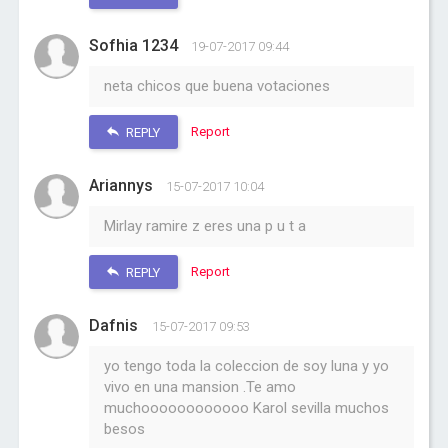
Sofhia 1234
19-07-2017 09:44
neta chicos que buena votaciones
Report
REPLY
Ariannys
15-07-2017 10:04
Mirlay ramire z eres una p u t a
Report
REPLY
Dafnis
15-07-2017 09:53
yo tengo toda la coleccion de soy luna y yo
vivo en una mansion .Te amo
muchoooooooooooo Karol sevilla muchos
besos