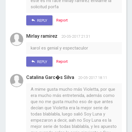
este es mi face mirlay ramirez enviame la
solicitud porfa
Report
REPLY
Mirlay ramirez
20-05-2017 21:31
karol es genial y espectaculor
Report
REPLY
Catalina Garc�s Silva
20-05-2017 18:11
A mime gusta mucho más Violetta, por que
era mucho más entretenida, además como
que no me gusta mucho eso de que antes
decían que Violetta era la mejor serie de
todas blablabla, luego salió Soy Luna y
empezaron a decir, aah no Soy Luna es la
mejor serie de todas blablabla, y les apuesto