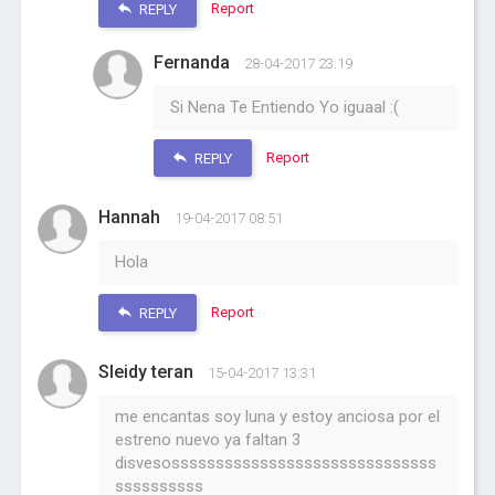
Report
REPLY
Fernanda
28-04-2017 23:19
Si Nena Te Entiendo Yo iguaal :(
Report
REPLY
Hannah
19-04-2017 08:51
Hola
Report
REPLY
Sleidy teran
15-04-2017 13:31
me encantas soy luna y estoy anciosa por el
estreno nuevo ya faltan 3
disvesossssssssssssssssssssssssssssss
ssssssssss