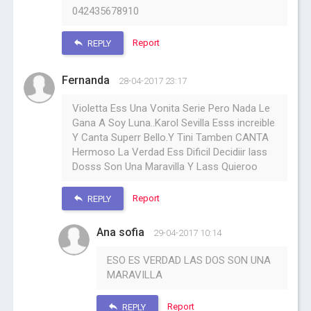
042435678910
Report
REPLY
Fernanda
28-04-2017 23:17
Violetta Ess Una Vonita Serie Pero Nada Le
Gana A Soy Luna..Karol Sevilla Esss increible
Y Canta Superr Bello.Y Tini Tamben CANTA
Hermoso La Verdad Ess Dificil Decidiir lass
Dosss Son Una Maravilla Y Lass Quieroo
Report
REPLY
Ana sofia
29-04-2017 10:14
ESO ES VERDAD LAS DOS SON UNA
MARAVILLA
Report
REPLY