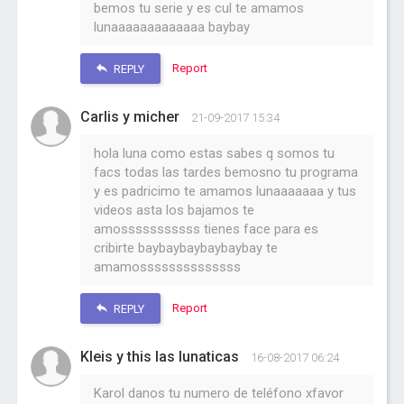
bemos tu serie y es cul te amamos
lunaaaaaaaaaaaaa baybay
Report
REPLY
Carlis y micher
21-09-2017 15:34
hola luna como estas sabes q somos tu
facs todas las tardes bemosno tu programa
y es padricimo te amamos lunaaaaaaa y tus
videos asta los bajamos te
amosssssssssss tienes face para es
cribirte baybaybaybaybaybay te
amamossssssssssssss
Report
REPLY
Kleis y this las lunaticas
16-08-2017 06:24
Karol danos tu numero de teléfono xfavor