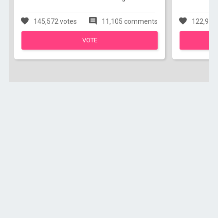
145,572 votes
11,105 comments
122,950
VOTE