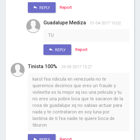
Report
REPLY
Guadalupe Mediza
01-04-2017 15:02
TU
Report
REPLY
Tinista 100%
25-03-2017 15:27
karol fea ridicula en venezuela no te
queremos decimos que eres un fraude y
violeetta es la mejor xq iso una pelicula y tu
no eres una pobre loca que te sacaron de la
rosa de guadalupe xq no sabias actuar para
nada y te contrataron en soy luna por
lastima de ti fea nadie te quiere boca de
tiburon
Report
REPLY