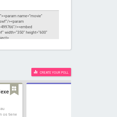
CREATE YOUR POLL
dexe
nau
Y
n os tiene