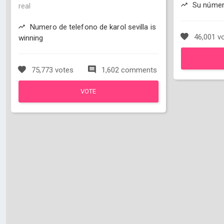
Su número
real
Numero de telefono de karol sevilla is
46,001 v
winning
75,773 votes
1,602 comments
VOTE