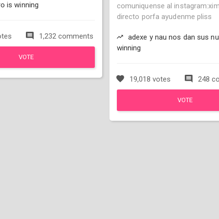
 is winning
comuniquense al instagram:xi
directo porfa ayudenme pliss
otes
1,232 comments
adexe y nau nos dan sus nu
winning
VOTE
19,018 votes
248 c
VOTE