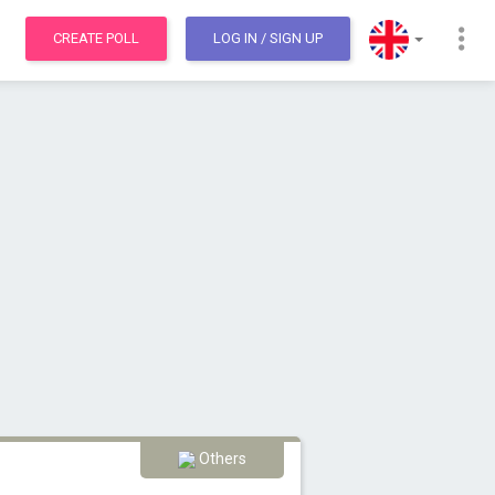
CREATE POLL
LOG IN
/ SIGN UP
Others