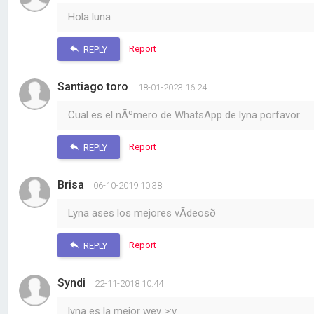
Hola luna
Report
REPLY
Santiago toro
18-01-2023 16:24
Cual es el nÃºmero de WhatsApp de lyna porfavor
Report
REPLY
Brisa
06-10-2019 10:38
Lyna ases los mejores vÃ­deosð
Report
REPLY
Syndi
22-11-2018 10:44
lyna es la mejor wey >:v