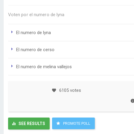
Voten por el numero de lyna
El numero de lyna
El numero de cerso
El numero de melina vallejos
6105 votes
SEE RESULTS
PROMOTE POLL