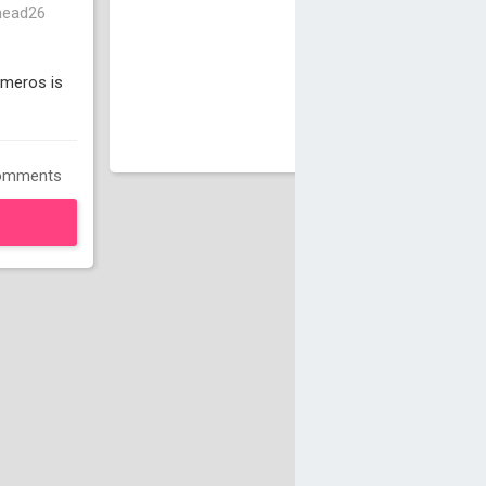
mead26
meros is
omments