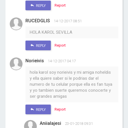
Report
REPLY
RUCEDGLIS
14-12-2017 08:51
HOLA KAROL SEVILLA
Report
REPLY
Norieivis
14-12-2017 04:17
hola karol soy norieivis y mi amiga noheldis
y ella quiere saber si le podrias dar el
numero de tu celular porque ella es fan tuya
y yo tambien suerte queremos conocerte y
ser grandes amigas
Report
REPLY
Aniialajesi
23-01-2018 09:31