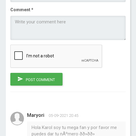
Comment *
POST COMMENT
Maryori
05-09-2021 20:45
Hola Karol soy tu mega fan y por favor me
puedes dar tu nÃºmero ðð»ðð»