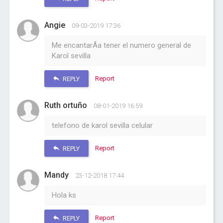
Angie
09-03-2019 17:36
Me encantarÃ­a tener el numero general de
Karol sevilla
Report
REPLY
Ruth ortuño
08-01-2019 16:59
telefono de karol sevilla celular
Report
REPLY
Mandy
23-12-2018 17:44
Hola ks
Report
REPLY