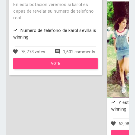
En esta botacion veremos si karol es
capas de revelar su numero de telefono
real
Numero de telefono de karol sevilla is
winning
75,773 votes
1,602 comments
VOTE
Y esta s
winning
63,983 v