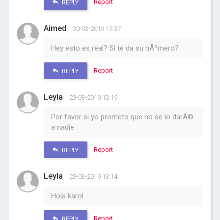
Report
REPLY
Aimed
30-03-2019 15:37
Hey esto es real? Si te da su nÃºmero?
Report
REPLY
Leyla
23-03-2019 13:19
Por favor si yo prometo que no se lo darÃ©
a nadie
Report
REPLY
Leyla
23-03-2019 13:14
Hola karol
Report
REPLY