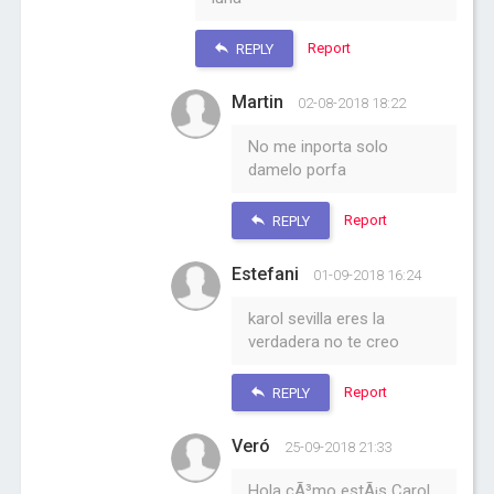
Report
REPLY
Martin
02-08-2018 18:22
No me inporta solo
damelo porfa
Report
REPLY
Estefani
01-09-2018 16:24
karol sevilla eres la
verdadera no te creo
Report
REPLY
Veró
25-09-2018 21:33
Hola cÃ³mo estÃ¡s Carol