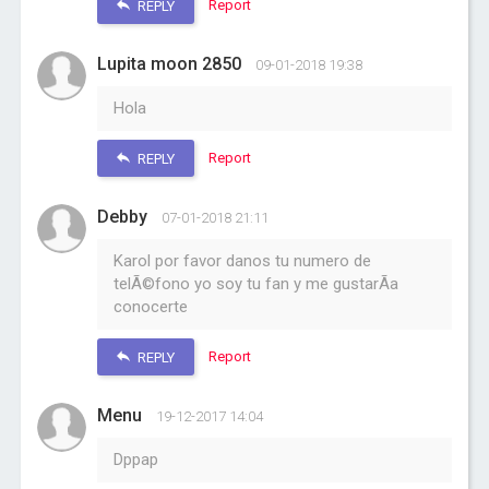
Report
REPLY
Lupita moon 2850
09-01-2018 19:38
Hola
Report
REPLY
Debby
07-01-2018 21:11
Karol por favor danos tu numero de
telÃ©fono yo soy tu fan y me gustarÃ­a
conocerte
Report
REPLY
Menu
19-12-2017 14:04
Dppap