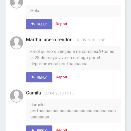
Hola
Report
REPLY
Martha lucero rendon
13-05-2018 11:38
karol quiero q vengas a mi cumpleaÃ±os es
el 28 de mayo vivo en cartago por el
departamental por faaaaaaaa
Report
REPLY
Camila
27-04-2018 11:15
damelo
porfaaaaaaaaaaaaaaaaaaaaaaaaaaaaaaaaa
aaaaaaaa
Report
REPLY