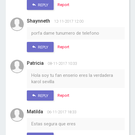
Report
REPLY
Shaynneth
12-11-2017 12:00
porfa dame tunumero de telefono
Report
REPLY
Patricia
08-11-2017 10:33
Hola soy tu fan enserio eres la verdadera
karol sevilla
Report
REPLY
Matilda
06-11-2017 18:33
Estas segura que eres