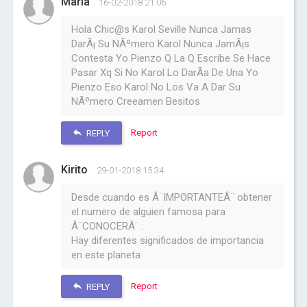
Maria
16-02-2018 21:06
Hola Chic@s Karol Seville Nunca Jamas
DarÃ¡ Su NÃºmero Karol Nunca JamÃ¡s
Contesta Yo Pienzo Q La Q Escribe Se Hace
Pasar Xq Si No Karol Lo DarÃ­a De Una Yo
Pienzo Eso Karol No Los Va A Dar Su
NÃºmero Creeamen Besitos
Report
REPLY
Kirito
29-01-2018 15:34
Desde cuando es Â¨IMPORTANTEÂ¨ obtener
el numero de alguien famosa para
Â¨CONOCERÂ¨ .
Hay diferentes significados de importancia
en este planeta
Report
REPLY