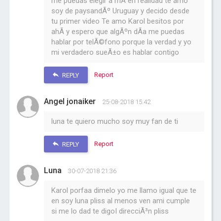
me puedas elegir a mÃ­ en realidad te amo
soy de paysandÃº Uruguay y decido desde
tu primer video Te amo Karol besitos por
ahÃ­ y espero que algÃºn dÃ­a me puedas
hablar por telÃ©fono porque la verdad y yo
mi verdadero sueÃ±o es hablar contigo
Report
REPLY
Angel jonaiker
25-08-2018 15:42
luna te quiero mucho soy muy fan de ti
Report
REPLY
Luna
30-07-2018 21:36
Karol porfaa dimelo yo me llamo igual que te
en soy luna pliss al menos ven ami cumple
si me lo dad te digoI direcciÃ³n pliss