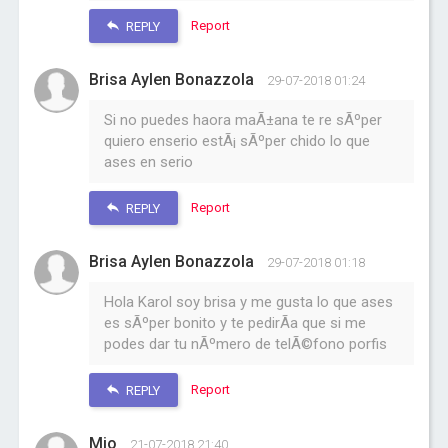
Report
REPLY
Brisa Aylen Bonazzola
29-07-2018 01:24
Si no puedes haora maÃ±ana te re sÃºper
quiero enserio estÃ¡ sÃºper chido lo que
ases en serio
Report
REPLY
Brisa Aylen Bonazzola
29-07-2018 01:18
Hola Karol soy brisa y me gusta lo que ases
es sÃºper bonito y te pedirÃ­a que si me
podes dar tu nÃºmero de telÃ©fono porfis
Report
REPLY
Mio
21-07-2018 21:40