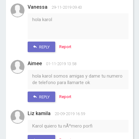
Vanessa
29-11-2019 09:43
hola karol
Report
REPLY
Aimee
01-11-2019 13:58
hola karol somos amigas y dame tu numero
de telefono para llamarte ok
Report
REPLY
Liz kamila
20-09-2019 16:59
Karol quiero tu nÃºmero porfi