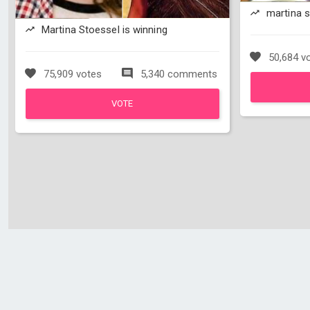
martina s
Martina Stoessel is winning
50,684 v
75,909 votes
5,340 comments
VOTE