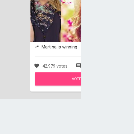
Martina is winning
42,979 votes
770 comments
VOTE