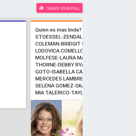
CREATE YOUR POLL
Quien es mas linda? MARTINA
STOESSEL-ZENDALLA
COLEMAN-BRIDGIT MENDLER-
LODOVICA COMELLO-CANDELARIA
MOLFESE-LAURA MARANO-BELLA
THORNE-DEBBY RYAN-PAULINA
GOTO-ISABELLA CASTILLO-
MERCEDES LAMBRE-PEYTON LIST-
G
SELENA GOMEZ-SKAY JACKSON-
MIA TALERICO-TAYLOR SWIFT.