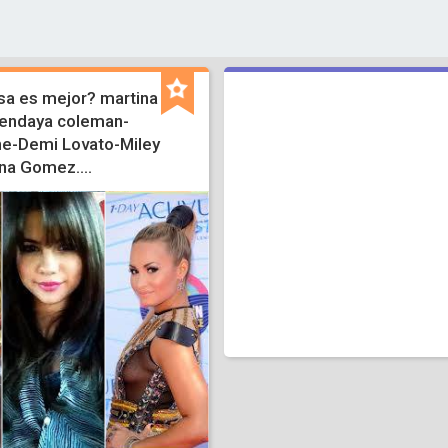
a es mejor? martina
endaya coleman-
ne-Demi Lovato-Miley
na Gomez....