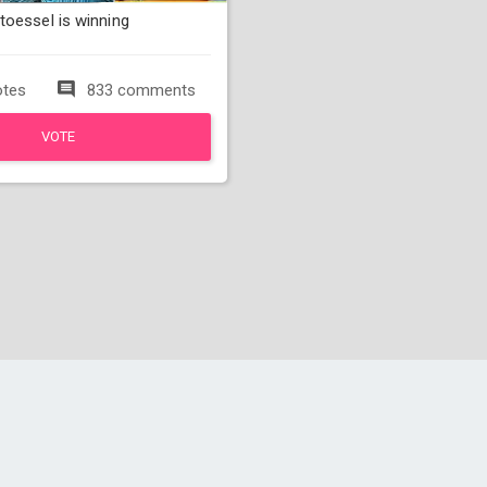
toessel is winning
otes
833 comments
VOTE