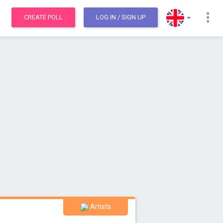
CREATE POLL
LOG IN
/ SIGN UP
Artists