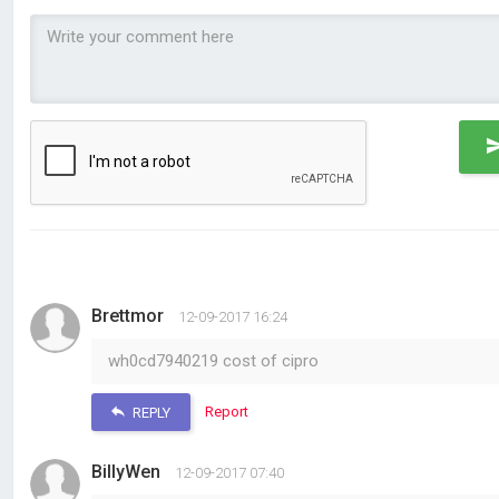
Brettmor
12-09-2017 16:24
wh0cd7940219 cost of cipro
Report
REPLY
BillyWen
12-09-2017 07:40