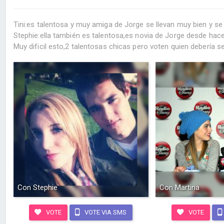
Tini:es talentosa y muy amiga de Jorge se llevan muy bien y se
Stephie:ella también es talentosa,es novia de Jorge desde hac
Muy dificil esto,2 talentosas chicas pero voten quien debería s
Con Stephie
Con Martina
VOTE
VOTE VIA SMS
VOTE