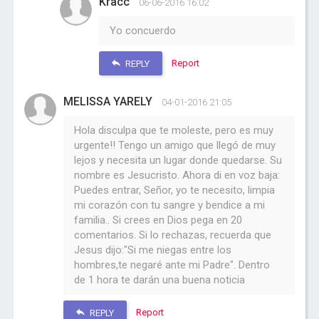
Kracc
06-06-2016 16:02
Yo concuerdo
Report
REPLY
MELISSA YARELY
04-01-2016 21:05
Hola disculpa que te moleste, pero es muy
urgente!! Tengo un amigo que llegó de muy
lejos y necesita un lugar donde quedarse. Su
nombre es Jesucristo. Ahora di en voz baja:
Puedes entrar, Señor, yo te necesito, limpia
mi corazón con tu sangre y bendice a mi
familia.. Si crees en Dios pega en 20
comentarios. Si lo rechazas, recuerda que
Jesus dijo:"Si me niegas entre los
hombres,te negaré ante mi Padre". Dentro
de 1 hora te darán una buena noticia
Report
REPLY