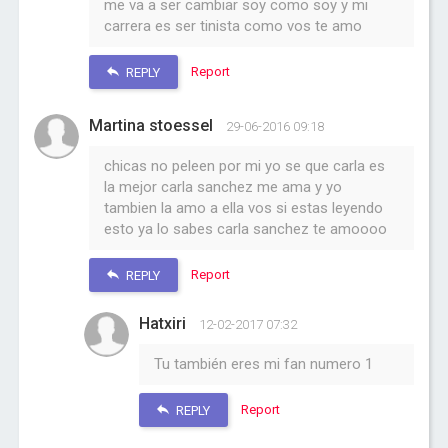
me va a ser cambiar soy como soy y mi
carrera es ser tinista como vos te amo
Report
REPLY
Martina stoessel
29-06-2016 09:18
chicas no peleen por mi yo se que carla es
la mejor carla sanchez me ama y yo
tambien la amo a ella vos si estas leyendo
esto ya lo sabes carla sanchez te amoooo
Report
REPLY
Hatxiri
12-02-2017 07:32
Tu también eres mi fan numero 1
Report
REPLY