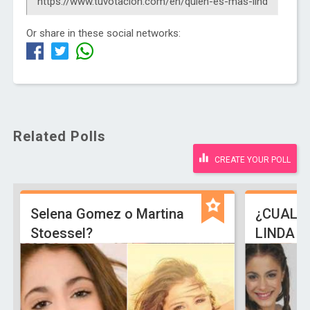
Or share in these social networks:
Related Polls
CREATE YOUR POLL
Selena Gomez o Martina
¿CUAL E
Stoessel?
LINDA D