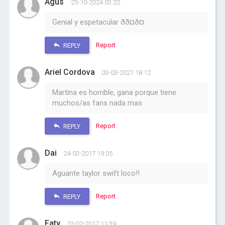
Agus
25-10-2024 03:22
Genial y espetacular ðð¤ð¤
Report
REPLY
Ariel Cordova
03-03-2021 18:12
Martina es horrible, gana porque tiene
muchos/as fans nada mas
Report
REPLY
Dai
24-03-2017 19:05
Aguante taylor swift loco!!
Report
REPLY
Faty
13-02-2017 11:39