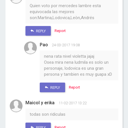
Quien voto por mercedes lambre esta
equivocada las mejores
son:Martina,Lodovica,Leòn,Andrés
Report
REPLY
Pao
24-03-2017 19:08
nena rata nivel violetta jajaj
Osea mira nena ludmila es solo un
personaje, lodovica es una gran
persona y tambien es muy guapa xD
Report
REPLY
Maicol y erika
11-02-2017 13:22
todas son ridiculas
Report
REPLY