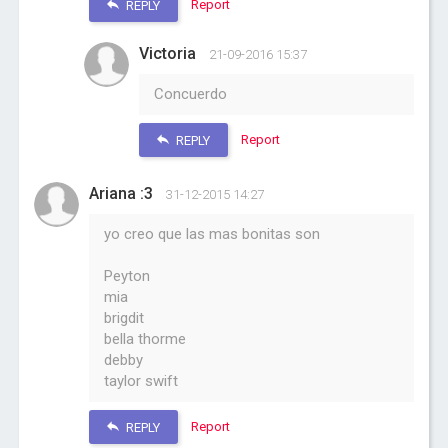
Report
REPLY
Victoria
21-09-2016 15:37
Concuerdo
Report
REPLY
Ariana :3
31-12-2015 14:27
yo creo que las mas bonitas son
Peyton
mia
brigdit
bella thorme
debby
taylor swift
Report
REPLY