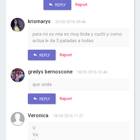
Report
REPLY
krismarys
20-05-2016 09:46
para mi es mia es muy linda y cuchi y como
actua le da 3 patadas a todas
Report
REPLY
greilys bernoscone
18-05-2016 13:46
que onda
Report
REPLY
Veronica
18-05-2016 11:21
V
Ve