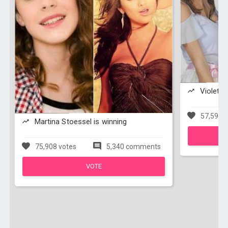
Violetta 
57,595 v
Martina Stoessel is winning
75,908 votes
5,340 comments
VOTE