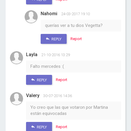
Nahomi
24-03-2017 19:10
querías ver a tu dios Vegetta?
Report
REPLY
Layla
21-10-2016 13:29
Falto mercedes :(
Report
REPLY
Valery
30-07-2016 14:36
Yo creo que las que votaron por Martina
están equivocadas
Report
REPLY