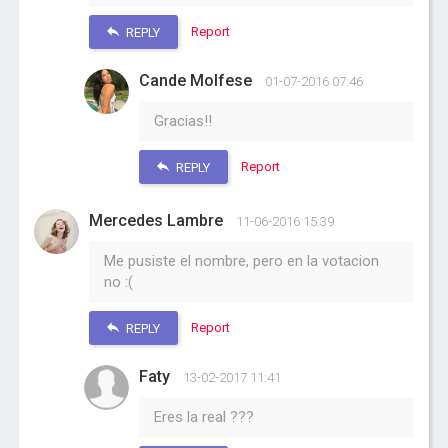
Report
REPLY
Cande Molfese
01-07-2016 07:46
Gracias!!
Report
REPLY
Mercedes Lambre
11-06-2016 15:39
Me pusiste el nombre, pero en la votacion
no :(
Report
REPLY
Faty
13-02-2017 11:41
Eres la real ???