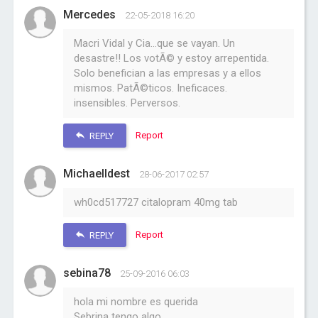
Mercedes
22-05-2018 16:20
Macri Vidal y Cia...que se vayan. Un
desastre!! Los votÃ© y estoy arrepentida.
Solo benefician a las empresas y a ellos
mismos. PatÃ©ticos. Ineficaces.
insensibles. Perversos.
Report
REPLY
MichaelIdest
28-06-2017 02:57
wh0cd517727 citalopram 40mg tab
Report
REPLY
sebina78
25-09-2016 06:03
hola mi nombre es querida
Sebrina tengo algo