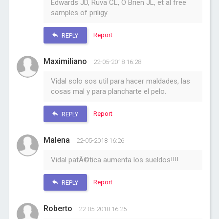
Edwards JD, Ruva CL, O Brien JL, et al free
samples of priligy
Report
REPLY
Maximiliano
22-05-2018 16:28
Vidal solo sos util para hacer maldades, las
cosas mal y para plancharte el pelo.
Report
REPLY
Malena
22-05-2018 16:26
Vidal patÃ©tica aumenta los sueldos!!!!
Report
REPLY
Roberto
22-05-2018 16:25