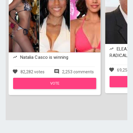
ELEAZA
RADICAL is
Natalia Casco is winning
69,251 v
82,282 votes
2,253 comments
VOTE