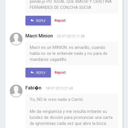
pende.jo PD: IGUAL QUE MACRI Y CRISTINA
FERNANDES DE CON,CHA SUCIA
Report
REPLY
Macri Minion
25-07-2015 11:58
Macri es un MINION: es amarillo, cuando
habla no se le entiende nada y no para de
mandarse cagad#s.
Report
REPLY
Fabi�n
18-07-2015 21:43
Yo, NO le creo nada a Carrió.
Me da vergüenza y me resulta irritante su
lucidez de dicción para pronunciar una sarta
de ignominias cada vez que abre la boca. .