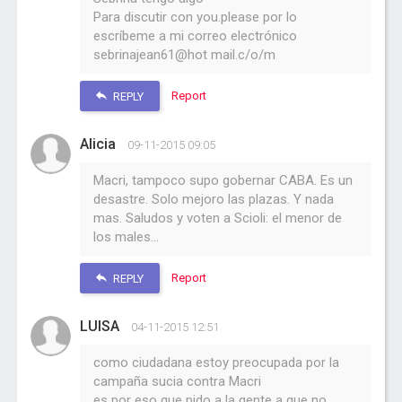
Para discutir con you.please por lo
escríbeme a mi correo electrónico
sebrinajean61@hot mail.c/o/m
Report
REPLY
Alicia
09-11-2015 09:05
Macri, tampoco supo gobernar CABA. Es un
desastre. Solo mejoro las plazas. Y nada
mas. Saludos y voten a Scioli: el menor de
los males...
Report
REPLY
LUISA
04-11-2015 12:51
como ciudadana estoy preocupada por la
campaña sucia contra Macri
es por eso que pido a la gente a que no