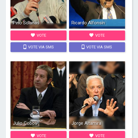
Pino Solanas
Ricardo Alfonsín
VOTE
VOTE
VOTE VIA SMS
VOTE VIA SMS
Julio Cobos
Jorge Altamira
VOTE
VOTE