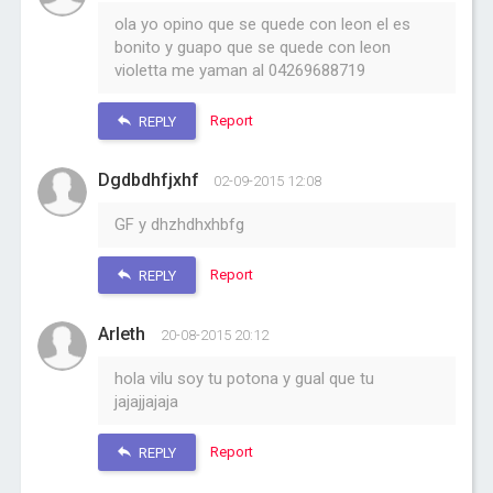
ola yo opino que se quede con leon el es
bonito y guapo que se quede con leon
violetta me yaman al 04269688719
Report
REPLY
Dgdbdhfjxhf
02-09-2015 12:08
GF y dhzhdhxhbfg
Report
REPLY
Arleth
20-08-2015 20:12
hola vilu soy tu potona y gual que tu
jajajjajaja
Report
REPLY