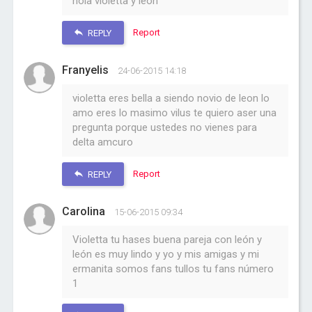
hola violetta y leon
Report
REPLY
Franyelis
24-06-2015 14:18
violetta eres bella a siendo novio de leon lo
amo eres lo masimo vilus te quiero aser una
pregunta porque ustedes no vienes para
delta amcuro
Report
REPLY
Carolina
15-06-2015 09:34
Violetta tu hases buena pareja con león y
león es muy lindo y yo y mis amigas y mi
ermanita somos fans tullos tu fans número
1