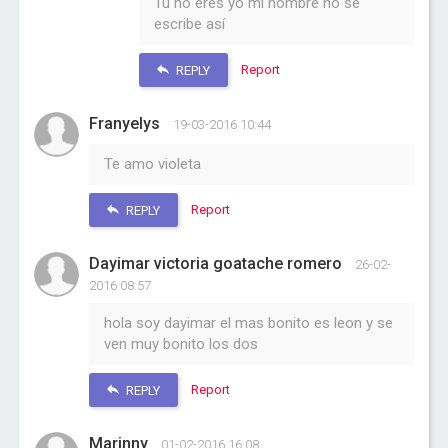
Tu no eres yo mi nombre no se
escribe así
Report
REPLY
Franyelys
19-03-2016 10:44
Te amo violeta
Report
REPLY
Dayimar victoria goatache romero
26-02-
2016 08:57
hola soy dayimar el mas bonito es leon y se
ven muy bonito los dos
Report
REPLY
Marinny
01-02-2016 16:08