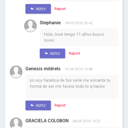
Report
REPLY
Stephanie
18-09-2016 23:42
Hola José tengo 11 años busco
novio
Report
REPLY
Genesis mildrels
13-04-2016 10:48
yo soy fanatica de tus serie me encanta tu
forma de ser me facina todo lo q haces
Report
REPLY
GRACIELA COLOBON
08-04-2016 14:22