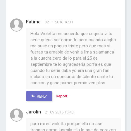
Fatima
02-11-2016 16:31
Hola Violetta me acuerdo que cuqndo vi tu
serie queria ser como tu pero cuando acqbo
me puse un poquis triste pero que mas si
fueras ta amable de venir a lima salamanca
a la cuadra cero de lo para el 25 de
septiembre te lo agradeseria porfa es que
cuando tu serie daba yo era una gran fan
incluso en un concurso de talento cante tu
cancion y gane primer premio ven pliss
Report
REPLY
Jarolin
21-09-2016 16:48
para mi es violetta porque ella no ase
tranpan como lusmila ella lo ase de corazon