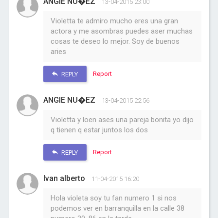
ANGIE NU�EZ
13-04-2015 23:00
Violetta te admiro mucho eres una gran
actora y me asombras puedes aser muchas
cosas te deseo lo mejor. Soy de buenos
aries
Report
REPLY
ANGIE NU�EZ
13-04-2015 22:56
Violetta y loen ases una pareja bonita yo dijo
q tienen q estar juntos los dos
Report
REPLY
Ivan alberto
11-04-2015 16:20
Hola violeta soy tu fan numero 1 si nos
podemos ver en barranquilla en la calle 38