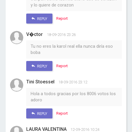
y lo quiere de corazon
Report
REPLY
V�ctor
18-09-2016 23:26
Tu no eres la karol real ella nunca diría eso
boba
Report
REPLY
Tini Stoessel
18-09-2016 23:12
Hola a todos gracias por los 8006 votos los
adoro
Report
REPLY
LAURA VALENTINA
12-09-2016 10:24