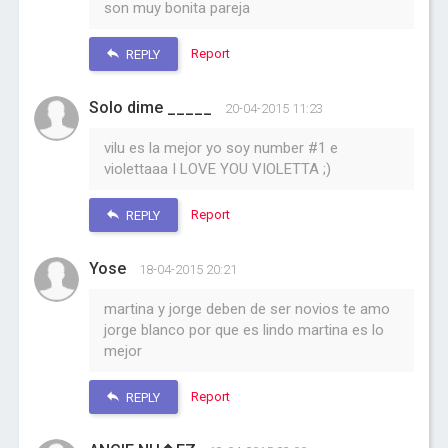
son muy bonita pareja
Report
REPLY
Solo dime _____
20-04-2015 11:23
vilu es la mejor yo soy number #1 e
violettaaa I LOVE YOU VIOLETTA ;)
Report
REPLY
Yose
18-04-2015 20:21
martina y jorge deben de ser novios te amo
jorge blanco por que es lindo martina es lo
mejor
Report
REPLY