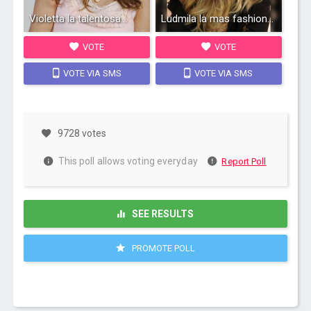
Violetta la talentosa...
Ludmila la mas fashion...
VOTE
VOTE
VOTE VIA SMS
VOTE VIA SMS
9728 votes
This poll allows voting everyday
Report Poll
SEE RESULTS
PROMOTE POLL