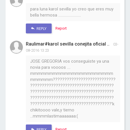
para luna karol sevilla yo creo que eres muy
bella hermosa ..........................
Report
REPLY
Raulimar#karol sevilla conejita oficial ..
03-
08-2016 13:23
JOSE GREGORIA vos conseguiiste ya una
novia para voooos ....
mmmmmmmmmmmmmmmmmmmmmm
mmmmmm???????????????????????????
????????????????????????????????????
????????????????????????????????????
????????????????????????????????????
???????????????????????????????????'k
chikitoooo vale,y tierno
...mmmmlastimaaaaaaa:(
Report
REPLY