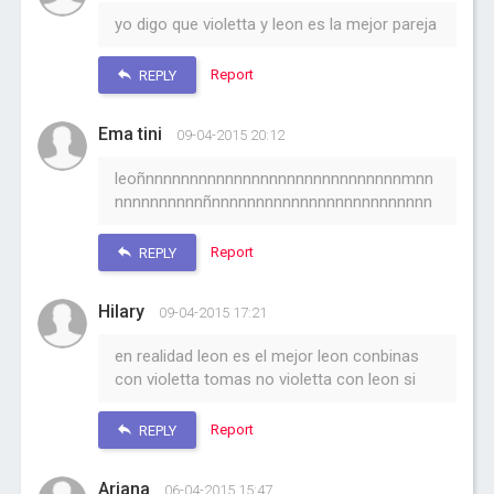
yo digo que violetta y leon es la mejor pareja
Report
REPLY
Ema tini
09-04-2015 20:12
leoñnnnnnnnnnnnnnnnnnnnnnnnnnnnnnmnn
nnnnnnnnnnñnnnnnnnnnnnnnnnnnnnnnnnnn
Report
REPLY
Hilary
09-04-2015 17:21
en realidad leon es el mejor leon conbinas
con violetta tomas no violetta con leon si
Report
REPLY
Ariana
06-04-2015 15:47