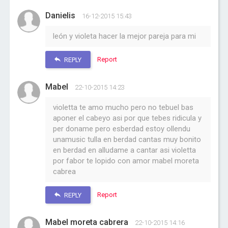
Danielis
16-12-2015 15:43
león y violeta hacer la mejor pareja para mi
Report
REPLY
Mabel
22-10-2015 14:23
violetta te amo mucho pero no tebuel bas
aponer el cabeyo asi por que tebes ridicula y
per doname pero esberdad estoy ollendu
unamusic tulla en berdad cantas muy bonito
en berdad en alludame a cantar asi violetta
por fabor te lopido con amor mabel moreta
cabrea
Report
REPLY
Mabel moreta cabrera
22-10-2015 14:16