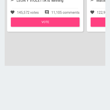
LEON Y VIOLETTA is winning
Matteo y
145,572 votes
11,105 comments
122,950
VOTE