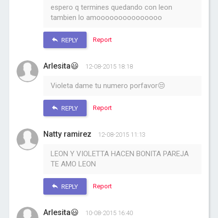
espero q termines quedando con leon
tambien lo amooooooooooooooo
Report
REPLY
Arlesita😃
12-08-2015 18:18
Violeta dame tu numero porfavor😒
Report
REPLY
Natty ramirez
12-08-2015 11:13
LEON Y VIOLETTA HACEN BONITA PAREJA
TE AMO LEON
Report
REPLY
Arlesita😃
10-08-2015 16:40