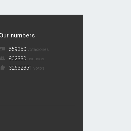
Our numbers
659350
votaciones
802330
usuarios
32632851
votos