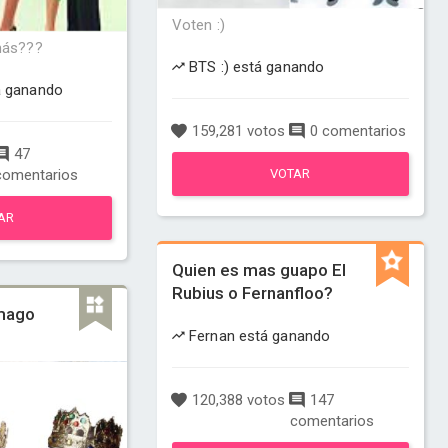
Voten :)
más???
BTS :) está ganando
á ganando
159,281 votos
0 comentarios
47
comentarios
VOTAR
AR
Quien es mas guapo El
Rubius o Fernanfloo?
 mago
Fernan está ganando
120,388 votos
147
comentarios