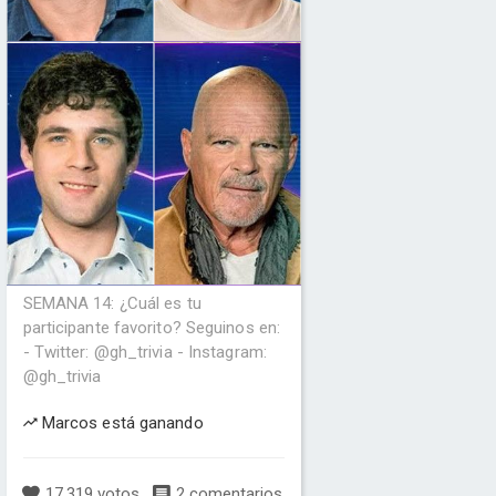
SEMANA 14: ¿Cuál es tu
participante favorito? Seguinos en:
- Twitter: @gh_trivia - Instagram:
@gh_trivia
Marcos está ganando
17,319 votos
2 comentarios