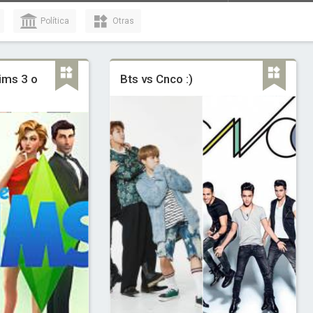
Política
Otras
ims 3 o
Bts vs Cnco :)