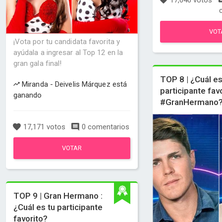
17,646 votos
VOT
¡Vota por tu candidata favorita y
ayúdala a ingresar al Top 12 en la
gran gala final!
TOP 8 | ¿Cuál es
Miranda - Deivelis Márquez está
participante fav
ganando
#GranHermano
17,171 votos
0 comentarios
VOTAR
TOP 9 | Gran Hermano :
¿Cuál es tu participante
favorito?