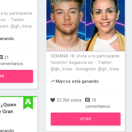
 tu participante
en: - Twitter:
gram: @gh_trivia
anando
SEMANA 18: ¡Vota a tu participante
21
favorito! Seguinos en: - Twitter:
comentarios
@gh_trivia - Instagram: @gh_trivia
AR
Marcos está ganando
37,760 votos
10
 ¿Quien
comentarios
e Gran
VOTAR
anando