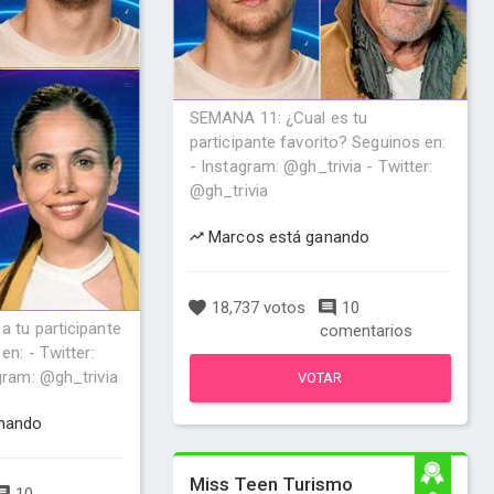
SEMANA 11: ¿Cual es tu
participante favorito? Seguinos en:
- Instagram: @gh_trivia - Twitter:
@gh_trivia
Marcos está ganando
18,737 votos
10
 tu participante
comentarios
en: - Twitter:
gram: @gh_trivia
VOTAR
nando
Miss Teen Turismo