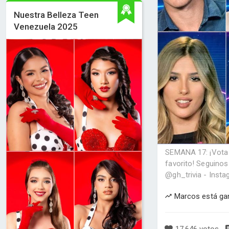
Nuestra Belleza Teen
Venezuela 2025
SEMANA 17: ¡Vota a
favorito! Seguinos 
@gh_trivia - Insta
Marcos está ga