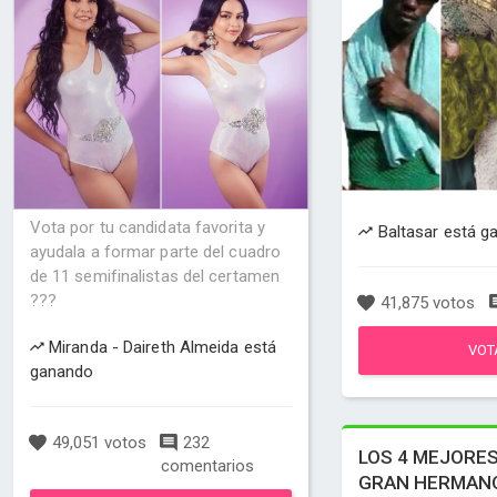
Vota por tu candidata favorita y
Baltasar está g
ayudala a formar parte del cuadro
de 11 semifinalistas del certamen
???
41,875 votos
Miranda - Daireth Almeida está
VOT
ganando
49,051 votos
232
LOS 4 MEJORES
comentarios
GRAN HERMANO: