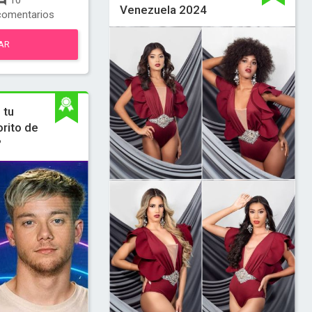
10
Venezuela 2024
comentarios
AR
 tu
orito de
?