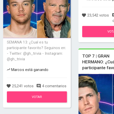
23,542 votos
VOT
SEMANA 13: ¿Cual es tu
participante favorito? Seguinos en:
- Twitter: @gh_trivia - Instagram:
TOP 7 | GRAN
@gh_trivia
HERMANO: ¿Cuál
participante fav
Marcos está ganando
25,241 votos
4 comentarios
VOTAR