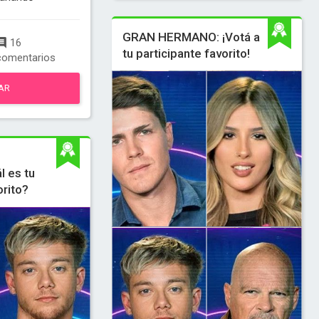
GRAN HERMANO: ¡Votá a
16
tu participante favorito!
comentarios
AR
 es tu
orito?