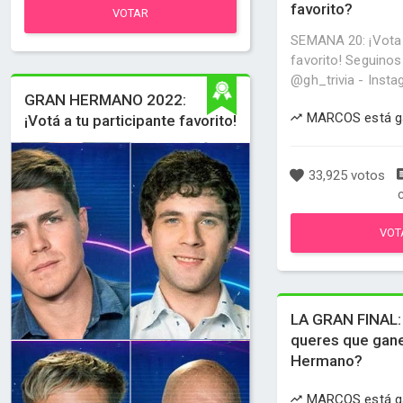
favorito?
VOTAR
SEMANA 20: ¡Vota a
favorito! Seguinos 
@gh_trivia - Insta
GRAN HERMANO 2022:
MARCOS está g
¡Votá a tu participante favorito!
33,925 votos
VOT
LA GRAN FINAL:
queres que gan
Hermano?
MARCOS está g