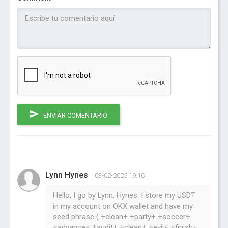
ENVIAR COMENTARIO
Lynn Hynes
03-02-2025 19:16
Hello, I go by Lynn, Hynes. I store my USDT
in my account on OKX wallet and have my
seed phrase ( +clean+ +party+ +soccer+
+advance+ +audit+ +clean+ +evil+ +finish+