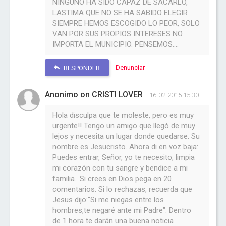
NINGUNO HA SIDO CAPAZ DE SACARLO,
LASTIMA QUE NO SE HA SABIDO ELEGIR
SIEMPRE HEMOS ESCOGIDO LO PEOR, SOLO
VAN POR SUS PROPIOS INTERESES NO
IMPORTA EL MUNICIPIO. PENSEMOS....
Denunciar
RESPONDER
Anonimo on CRISTI LOVER
16-02-2015 15:30
Hola disculpa que te moleste, pero es muy
urgente!! Tengo un amigo que llegó de muy
lejos y necesita un lugar donde quedarse. Su
nombre es Jesucristo. Ahora di en voz baja:
Puedes entrar, Señor, yo te necesito, limpia
mi corazón con tu sangre y bendice a mi
familia.. Si crees en Dios pega en 20
comentarios. Si lo rechazas, recuerda que
Jesus dijo:"Si me niegas entre los
hombres,te negaré ante mi Padre". Dentro
de 1 hora te darán una buena noticia