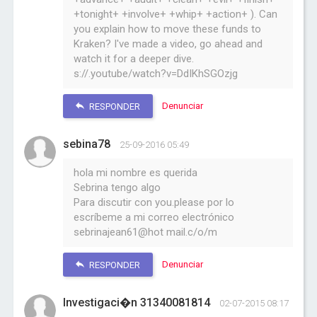
+tonight+ +involve+ +whip+ +action+ ). Can
you explain how to move these funds to
Kraken? I've made a video, go ahead and
watch it for a deeper dive.
s://.youtube/watch?v=DdIKhSGOzjg
Denunciar
RESPONDER
sebina78
25-09-2016 05:49
hola mi nombre es querida
Sebrina tengo algo
Para discutir con you.please por lo
escríbeme a mi correo electrónico
sebrinajean61@hot mail.c/o/m
Denunciar
RESPONDER
Investigaci�n 31340081814
02-07-2015 08:17