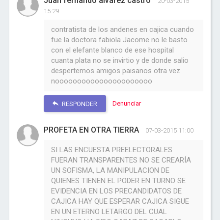
Juan fernando alvarez castro
20-03-2015
15:29
contratista de los andenes en cajica cuando
fue la doctora fabiola Jacome no le basto
con el elefante blanco de ese hospital
cuanta plata no se invirtio y de donde salio
despertemos amigos paisanos otra vez
noooooooooooooooooooooo
Denunciar
RESPONDER
PROFETA EN OTRA TIERRA
07-03-2015 11:00
SI LAS ENCUESTA PREELECTORALES
FUERAN TRANSPARENTES NO SE CREARÍA
UN SOFISMA, LA MANIPULACION DE
QUIENES TIENEN EL PODER EN TURNO SE
EVIDENCIA EN LOS PRECANDIDATOS DE
CAJICA HAY QUE ESPERAR CAJICA SIGUE
EN UN ETERNO LETARGO DEL CUAL