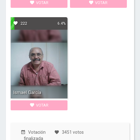
VOTAR
VOTAR
222
6.4%
Ismael García
VOTAR
Votación
3451 votos
finalizada