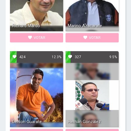
Richard Mardo
Marino Azacarate
VOTAR
VOTAR
424
327
12.3%
9.5%
Delson Guarate
Hernán González