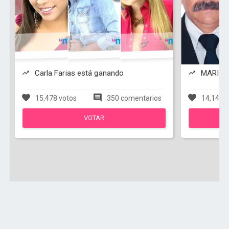
Carla Farias está ganando
MARIO S
15,478 votos
350 comentarios
14,142 v
VOTAR