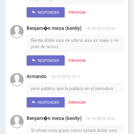
Denunciar
RESPONDER
Benjam�n meza (benlly)
15-10-2014 20:24
Ñerda doble seis de ultimo esa es mala o no
jose de la hoz
Denunciar
RESPONDER
Armando
14-10-2014 19:11
peor pablico que la publico en el periodico
Denunciar
RESPONDER
Benjam�n meza (benlly)
14-10-2014 16:33
Si efrain esta grave como estará doble seis