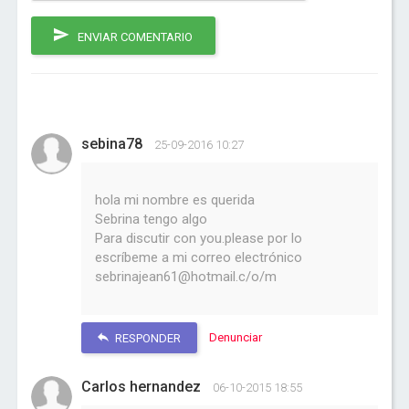
ENVIAR COMENTARIO
sebina78
25-09-2016 10:27
hola mi nombre es querida
Sebrina tengo algo
Para discutir con you.please por lo
escríbeme a mi correo electrónico
sebrinajean61@hotmail.c/o/m
Denunciar
RESPONDER
Carlos hernandez
06-10-2015 18:55