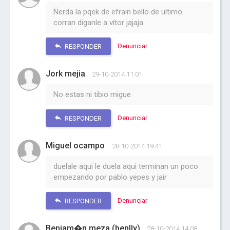
Ñerda la pqek de efrain bello de ultimo
corran diganle a vítor jajaja
Denunciar
RESPONDER
Jork mejia
29-10-2014 11:01
No estas ni tibio migue
Denunciar
RESPONDER
Miguel ocampo
28-10-2014 19:41
duelale aqui le duela aqui terminan un poco
empezando por pablo yepes y jair
Denunciar
RESPONDER
Benjam�n meza (benlly)
28-10-2014 14:08