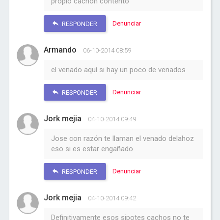
propio cachón contento
Denunciar
RESPONDER
Armando
06-10-2014 08:59
el venado aquí si hay un poco de venados
Denunciar
RESPONDER
Jork mejia
04-10-2014 09:49
Jose con razón te llaman el venado delahoz
eso si es estar engañado
Denunciar
RESPONDER
Jork mejia
04-10-2014 09:42
Definitivamente esos sipotes cachos no te