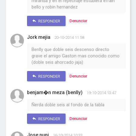
miranda y en el repechaje estubiera efrain
bello y robin hernandez
Denunciar
RESPONDER
Jork mejia
20-10-2014 11:58
Benlly que doble seis descenso directo
grave el amigo Gaston mas conocido como
(doble seis ahorcado jaja)
Denunciar
RESPONDER
benjam�n meza (benlly)
19-10-2014 13:47
Ñerda doble seis al fondo de la tabla
Denunciar
RESPONDER
Jose pupi
16-10-2014 10:33