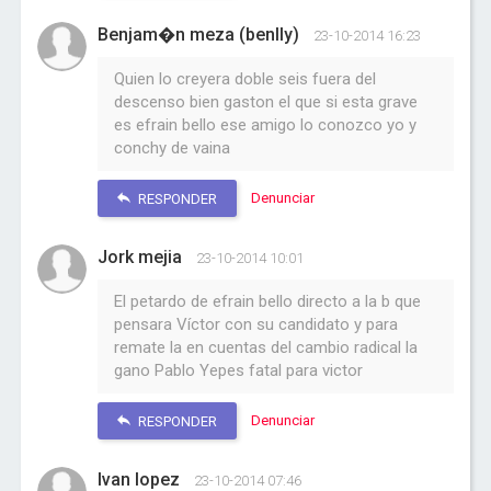
Benjam�n meza (benlly)
23-10-2014 16:23
Quien lo creyera doble seis fuera del
descenso bien gaston el que si esta grave
es efrain bello ese amigo lo conozco yo y
conchy de vaina
Denunciar
RESPONDER
Jork mejia
23-10-2014 10:01
El petardo de efrain bello directo a la b que
pensara Víctor con su candidato y para
remate la en cuentas del cambio radical la
gano Pablo Yepes fatal para victor
Denunciar
RESPONDER
Ivan lopez
23-10-2014 07:46