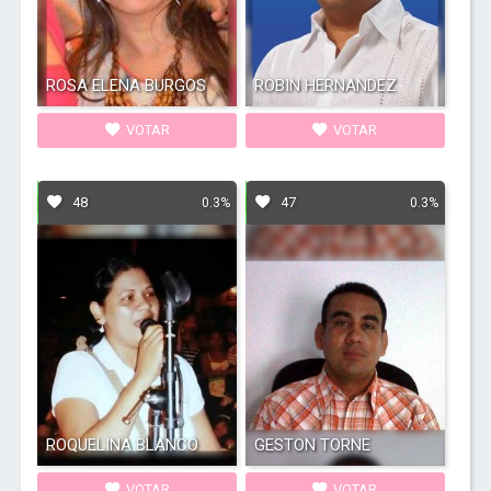
ROSA ELENA BURGOS
ROBIN HERNANDEZ
VOTAR
VOTAR
48
47
0.3%
0.3%
ROQUELINA BLANCO
GESTON TORNE
VOTAR
VOTAR