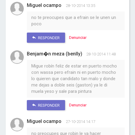
Miguel ocampo
28-10-2014 13:35
no te preocupes que a efrain se le unen un
poco
Denunciar
RESPONDER
Benjam�n meza (benlly)
28-10-2014 11:48
Migue robín feliz de estar en puerto mocho
con wassa pero efrain ni en puerto mocho
lo quieren que candidato tan malo y donde
me dejas a doble seis (gaston) ya le di
muela yeso y sale para pintura
Denunciar
RESPONDER
Miguel ocampo
27-10-2014 14:17
no preocupes que robin le va hacer