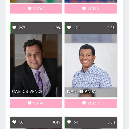
VOTAR
VOTAR
297
121
1.9%
0.8%
CARLOS VENCE
IVAN MIRANDA
VOTAR
VOTAR
56
54
0.4%
0.3%