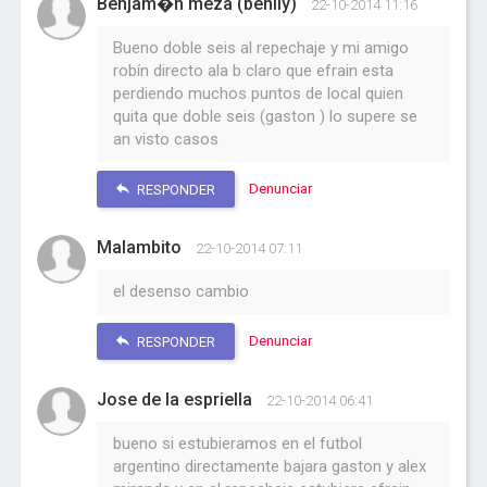
Benjam�n meza (benlly)
22-10-2014 11:16
Bueno doble seis al repechaje y mi amigo
robín directo ala b claro que efrain esta
perdiendo muchos puntos de local quien
quita que doble seis (gaston ) lo supere se
an visto casos
Denunciar
RESPONDER
Malambito
22-10-2014 07:11
el desenso cambio
Denunciar
RESPONDER
Jose de la espriella
22-10-2014 06:41
bueno si estubieramos en el futbol
argentino directamente bajara gaston y alex