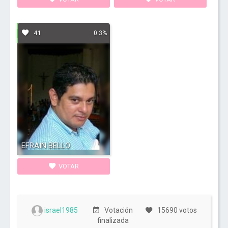
41
0.3%
EFRAIN BELLO
VOTAR
israel1985
Votación
15690 votos
finalizada