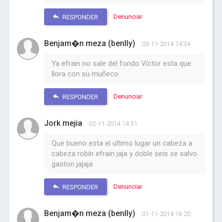
Denunciar
RESPONDER
Benjam�n meza (benlly)
05-11-2014 14:34
Ya efrain no sale del fondo Víctor esta que
llora con su muñeco
Denunciar
RESPONDER
Jork mejia
02-11-2014 14:51
Que bueno esta el ultimo lugar un cabeza a
cabeza robín efrain jaja y doble seis se salvo
gaston jajaja
Denunciar
RESPONDER
Benjam�n meza (benlly)
01-11-2014 16:20