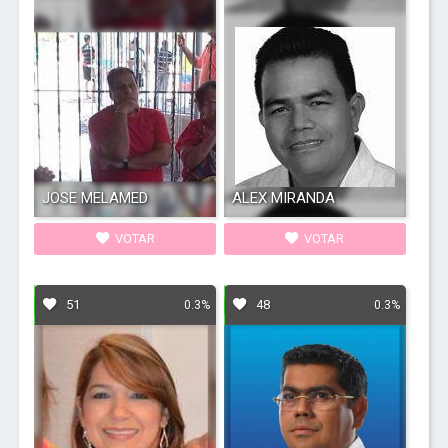
JOSE MELAMED
ALEX MIRANDA
VOTAR
VOTAR
51
48
0.3%
0.3%