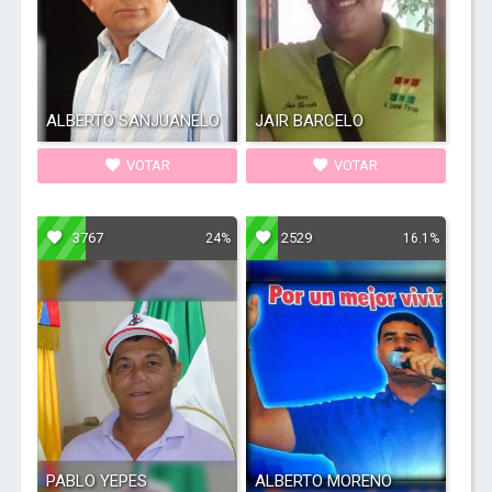
ALBERTO SANJUANELO
JAIR BARCELO
VOTAR
VOTAR
3767
2529
24%
16.1%
PABLO YEPES
ALBERTO MORENO