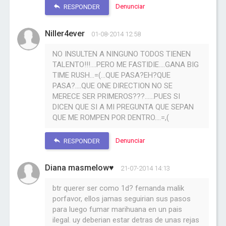
Denunciar
RESPONDER
Niller4ever
01-08-2014 12:58
NO INSULTEN A NINGUNO TODOS TIENEN
TALENTO!!!....PERO ME FASTIDIE....GANA BIG
TIME RUSH...=(...QUE PASA?EH?QUE
PASA?....QUE ONE DIRECTION NO SE
MERECE SER PRIMEROS???......PUES SI
DICEN QUE SI A MI PREGUNTA QUE SEPAN
QUE ME ROMPEN POR DENTRO....=,(
Denunciar
RESPONDER
Diana masmelow♥
21-07-2014 14:13
btr querer ser como 1d? fernanda malik
porfavor, ellos jamas seguirian sus pasos
para luego fumar marihuana en un pais
ilegal. uy deberian estar detras de unas rejas