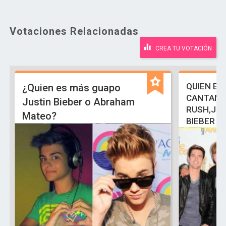
Votaciones Relacionadas
CREA TU VOTACIÓN
QUIEN ES
¿Quien es más guapo
CANTANTE
Justin Bieber o Abraham
RUSH,JO
Mateo?
BIEBER