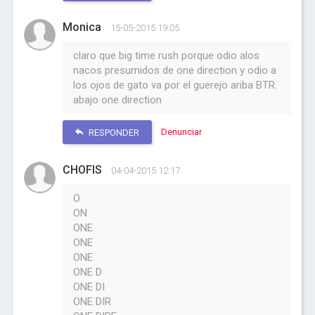
Monica
15-05-2015 19:05
claro que big time rush porque odio alos
nacos presumidos de one direction y odio a
los ojos de gato va por el guerejo ariba BTR.
abajo one direction
Denunciar
RESPONDER
CHOFIS
04-04-2015 12:17
O
ON
ONE
ONE
ONE
ONE D
ONE DI
ONE DIR