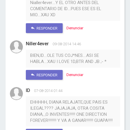
Nialler4ever....Y EL OTRO ANTES DEL
COMENTARIO DE ID....PUES ESE ES EL
MIO....XAU XD
Denunciar
RESPONDER
Niller4ever
09-08-2014 14:46
BIEN,ID....OLE TUS COJ*NES....ASI SE
HABLA....XAU I LOVE 1D,BTR AND JB ;- *
Denunciar
RESPONDER
ID
07-08-2014 01:44
EHHHHH, DIANA RELAJATE,QUE PAIS ES
ILEGAL???? JAJAJAJA, OTRA COSITA
DIANA, ,O INVENTES!!!!! ONE DIRECTION
FOREVER!!!!!!! Y VA A GANAR!!!!!! GUAPA!!!!