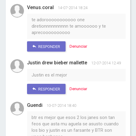
Venus.coral
14-07-2014 18:24
te adorooooooooooo one
diretionnnnnnnnnn te amoooooo y te
aprecoooooooooo
Denunciar
RESPONDER
Justin drew bieber mallette
12-07-2014 12:49
Justin es el mejor
Denunciar
RESPONDER
Guendi
10-07-2014 18:40
btr es mejor que esos 2 los janes son tan
feos que asta mu aguela se asusto cuando
los bio y justin es un farsante y BTR son