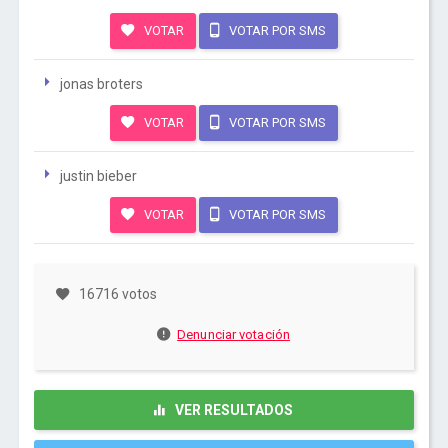
VOTAR
VOTAR POR SMS
jonas broters
VOTAR
VOTAR POR SMS
justin bieber
VOTAR
VOTAR POR SMS
16716 votos
Denunciar votación
VER RESULTADOS