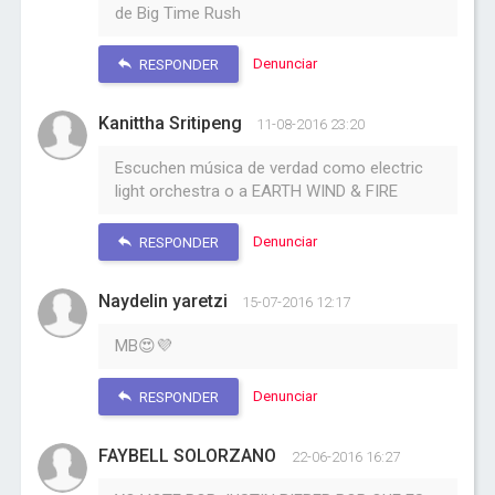
de Big Time Rush
Denunciar
RESPONDER
Kanittha Sritipeng
11-08-2016 23:20
Escuchen música de verdad como electric
light orchestra o a EARTH WIND & FIRE
Denunciar
RESPONDER
Naydelin yaretzi
15-07-2016 12:17
MB😍💜
Denunciar
RESPONDER
FAYBELL SOLORZANO
22-06-2016 16:27