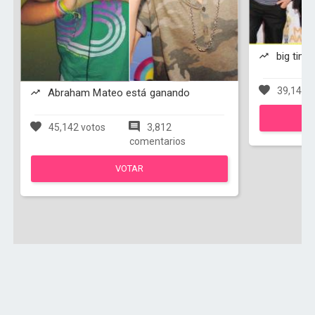
big time
39,149 v
Abraham Mateo está ganando
45,142 votos
3,812
comentarios
VOTAR