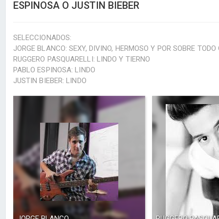
ESPINOSA O JUSTIN BIEBER
SELECCIONADOS:
JORGE BLANCO: SEXY, DIVINO, HERMOSO Y POR SOBRE TODO
RUGGERO PASQUARELLI: LINDO Y TIERNO
PABLO ESPINOSA: LINDO
JUSTIN BIEBER: LINDO
JORGE BLANCO
RUGGERO PASQUAR