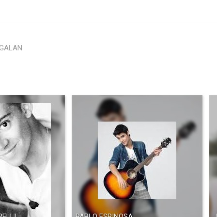
 GALAN
ELLI
PABLO ESPINOSA
J