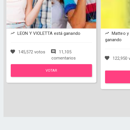
LEON Y VIOLETTA está ganando
Matteo y 
ganando
145,572 votos
11,105
comentarios
122,950 
VOTAR