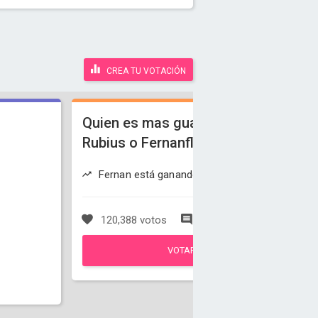
CREA TU VOTACIÓN
Quien es mas guapo El
Rubius o Fernanfloo?
Fernan está ganando
120,388 votos
147 comentarios
VOTAR