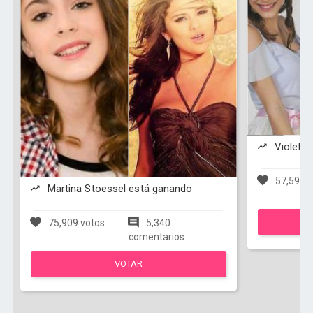
Violetta
57,597 v
Martina Stoessel está ganando
75,909 votos
5,340
comentarios
VOTAR