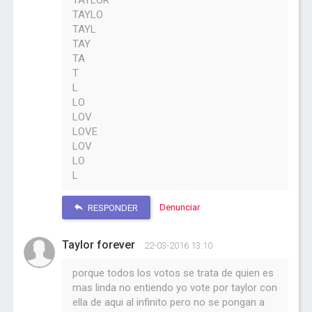
TAYLOR
TAYLO
TAYL
TAY
TA
T
L
LO
LOV
LOVE
LOV
LO
L
Denunciar
RESPONDER
Taylor forever
22-03-2016 13:10
porque todos los votos se trata de quien es
mas linda no entiendo yo vote por taylor con
ella de aqui al infinito pero no se pongan a