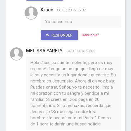
Kracc
06-06-2016 16:02
Yo concuerdo
Denunciar
RESPONDER
MELISSA YARELY
04-01-2016 21:05
Hola disculpa que te moleste, pero es muy
urgente!! Tengo un amigo que llegó de muy
lejos y necesita un lugar donde quedarse. Su
nombre es Jesucristo. Ahora di en voz baja:
Puedes entrar, Señor, yo te necesito, limpia
mi corazón con tu sangre y bendice a mi
familia.. Si crees en Dios pega en 20
comentarios. Si lo rechazas, recuerda que
Jesus dijo:"Si me niegas entre los
hombres,te negaré ante mi Padre". Dentro
de 1 hora te darán una buena noticia