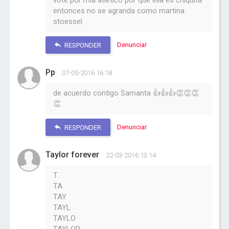
vote por mía atlético por que ella es chiquita
entonces no se agranda como martina
stoessel
Denunciar
RESPONDER
Pp
07-05-2016 16:18
de acuerdo contigo Samanta 👍👍👍👏👏👏
👏
Denunciar
RESPONDER
Taylor forever
22-03-2016 13:14
T
TA
TAY
TAYL
TAYLO