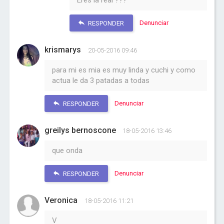
Eres la real ???
Denunciar
RESPONDER
krismarys
20-05-2016 09:46
para mi es mia es muy linda y cuchi y como
actua le da 3 patadas a todas
Denunciar
RESPONDER
greilys bernoscone
18-05-2016 13:46
que onda
Denunciar
RESPONDER
Veronica
18-05-2016 11:21
V