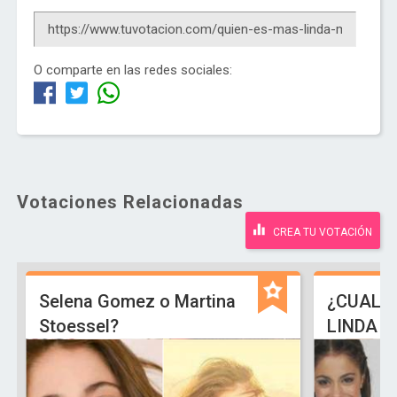
O comparte en las redes sociales:
Votaciones Relacionadas
CREA TU VOTACIÓN
Selena Gomez o Martina
¿CUAL E
Stoessel?
LINDA D