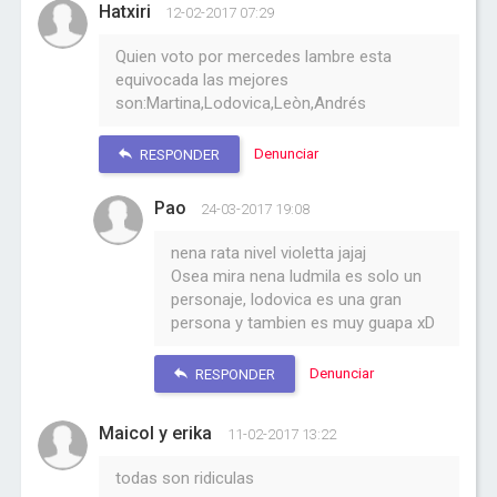
Hatxiri
12-02-2017 07:29
Quien voto por mercedes lambre esta
equivocada las mejores
son:Martina,Lodovica,Leòn,Andrés
Denunciar
RESPONDER
Pao
24-03-2017 19:08
nena rata nivel violetta jajaj
Osea mira nena ludmila es solo un
personaje, lodovica es una gran
persona y tambien es muy guapa xD
Denunciar
RESPONDER
Maicol y erika
11-02-2017 13:22
todas son ridiculas