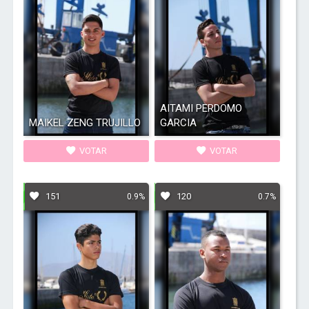
AITAMI PERDOMO
MAIKEL ZENG TRUJILLO
GARCIA
VOTAR
VOTAR
151
120
0.9%
0.7%