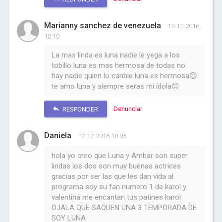
Marianny sanchez de venezuela
12-12-2016
10:10
La mas linda es luna nadie le yega a los
tobillo luna es mas hermosa de todas no
hay nadie quien lo canbie luna es hermosa😉
te amo luna y siempre seras mi ídola😊
Denunciar
RESPONDER
Daniela
12-12-2016 10:05
hola yo creo que Luna y Ambar son super
lindas los dos son muy buenas actrices
gracias por ser las que les dan vida al
programa soy su fan numero 1 de karol y
valentina me encantan tus patines karol
OJALA QUE SAQUEN UNA 3 TEMPORADA DE
SOY LUNA