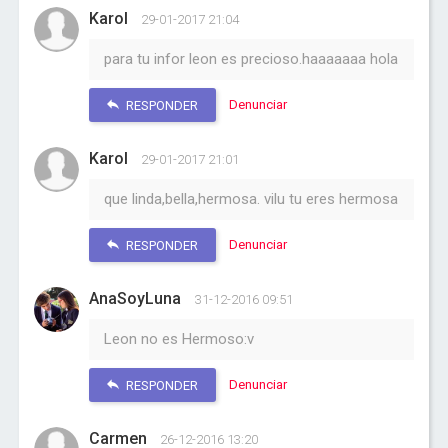
Karol
29-01-2017 21:04
para tu infor leon es precioso.haaaaaaa hola
Denunciar
RESPONDER
Karol
29-01-2017 21:01
que linda,bella,hermosa. vilu tu eres hermosa
Denunciar
RESPONDER
AnaSoyLuna
31-12-2016 09:51
Leon no es Hermoso:v
Denunciar
RESPONDER
Carmen
26-12-2016 13:20