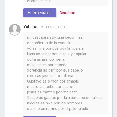
el cast ideal ,b
Denunciar
RESPONDER
Yuliana
26-11-2016 05:01
mi cast para soy luna según mis
conpañeros de la escuela
yo as nina por que osy timida ahi
lucia as anbar por la líder y popular
sofia as jam por seria
mica as jim por egoista
florencia as delfi por sus cabello
rocio as jasmin por odiosa
Gustavo as simon por amable
mauro as pedro por que si
jesus as matteo por molesto
thiago as gaston por la misma personalidad
nicolas as niko por los nombres
santino as ramiro por el pelo rulado