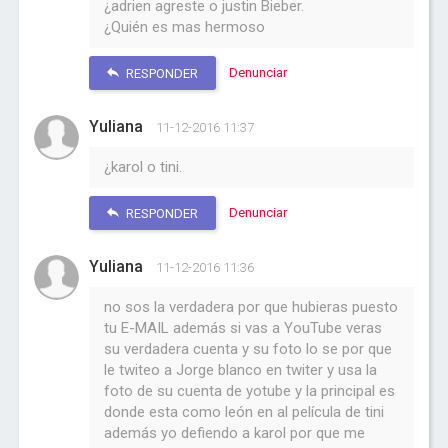
¿adrien agreste o justin Bieber.
¿Quién es mas hermoso
Denunciar
RESPONDER
Yuliana
11-12-2016 11:37
¿karol o tini.
Denunciar
RESPONDER
Yuliana
11-12-2016 11:36
no sos la verdadera por que hubieras puesto
tu E-MAIL además si vas a YouTube veras
su verdadera cuenta y su foto lo se por que
le twiteo a Jorge blanco en twiter y usa la
foto de su cuenta de yotube y la principal es
donde esta como león en al película de tini
además yo defiendo a karol por que me