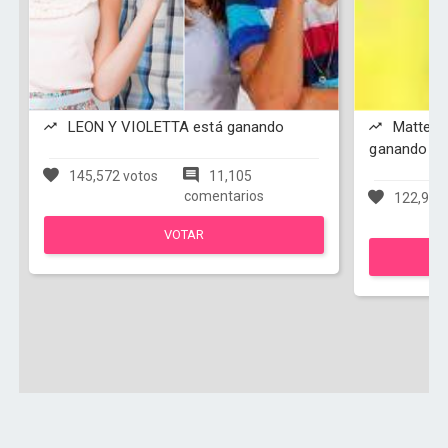
LEON Y VIOLETTA está ganando
Matteo y
ganando
145,572 votos
11,105
comentarios
122,950
VOTAR