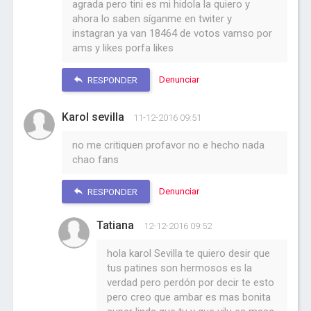
agrada pero tini es mi hidola la quiero y
ahora lo saben síganme en twiter y
instagran ya van 18464 de votos vamso por
ams y likes porfa likes
Denunciar
RESPONDER
Karol sevilla
11-12-2016 09:51
no me critiquen profavor no e hecho nada
chao fans
Denunciar
RESPONDER
Tatiana
12-12-2016 09:52
hola karol Sevilla te quiero desir que
tus patines son hermosos es la
verdad pero perdón por decir te esto
pero creo que ambar es mas bonita