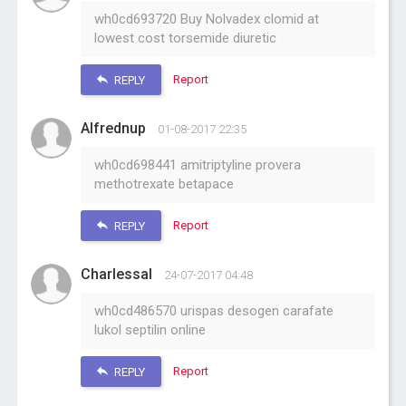
wh0cd693720 Buy Nolvadex clomid at
lowest cost torsemide diuretic
Report
REPLY
Alfrednup
01-08-2017 22:35
wh0cd698441 amitriptyline provera
methotrexate betapace
Report
REPLY
Charlessal
24-07-2017 04:48
wh0cd486570 urispas desogen carafate
lukol septilin online
Report
REPLY