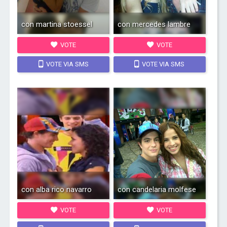
con martina stoessel
con mercedes lambre
VOTE
VOTE
VOTE VIA SMS
VOTE VIA SMS
con alba rico navarro
con candelaria molfese
VOTE
VOTE