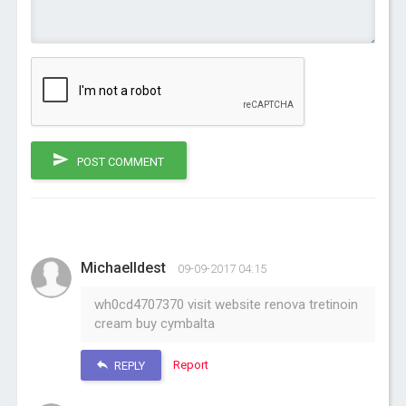
POST COMMENT
MichaelIdest
09-09-2017 04:15
wh0cd4707370 visit website renova tretinoin
cream buy cymbalta
Report
REPLY