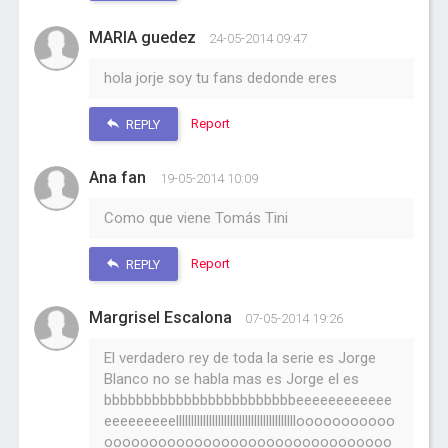
MARIA guedez
24-05-2014 09:47
hola jorje soy tu fans dedonde eres
Report
REPLY
Ana fan
19-05-2014 10:09
Como que viene Tomás Tini
Report
REPLY
Margrisel Escalona
07-05-2014 19:26
El verdadero rey de toda la serie es Jorge
Blanco no se habla mas es Jorge el es
bbbbbbbbbbbbbbbbbbbbbbbbeeeeeeeeeeee
eeeeeeeeellllllllllllllllllllllllllllllllllllllllooooooooooo
oooooooooooooooooooooooooooooooo