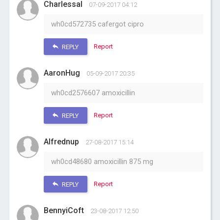
Charlessal
07-09-2017 04:12
wh0cd572735 cafergot cipro
Report
REPLY
AaronHug
05-09-2017 20:35
wh0cd2576607 amoxicillin
Report
REPLY
Alfrednup
27-08-2017 15:14
wh0cd48680 amoxicillin 875 mg
Report
REPLY
BennyiCoft
23-08-2017 12:50