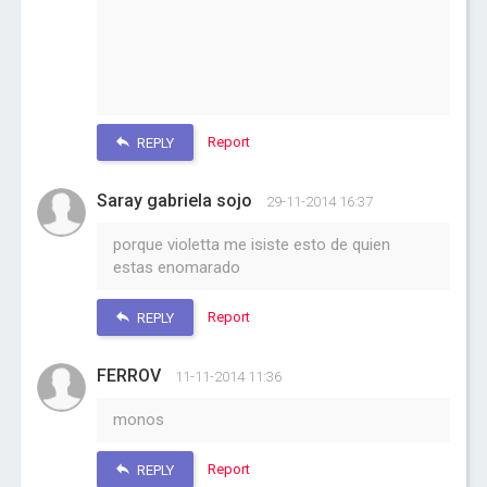
Report
REPLY
Saray gabriela sojo
29-11-2014 16:37
porque violetta me isiste esto de quien
estas enomarado
Report
REPLY
FERROV
11-11-2014 11:36
monos
Report
REPLY