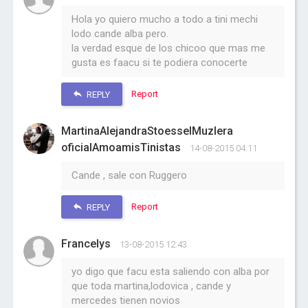
Hola yo quiero mucho a todo a tini mechi
lodo cande alba pero.
la verdad esque de los chicoo que mas me
gusta es faacu si te podiera conocerte
Report
REPLY
MartinaAlejandraStoesselMuzlera
oficialAmoamisTinistas
14-08-2015 04:11
Cande , sale con Ruggero
Report
REPLY
Francelys
13-08-2015 12:43
yo digo que facu esta saliendo con alba por
que toda martina,lodovica , cande y
mercedes tienen novios