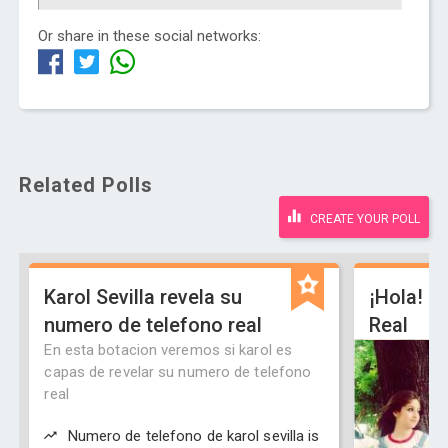
Or share in these social networks:
Related Polls
CREATE YOUR POLL
Karol Sevilla revela su
¡Hola! So
numero de telefono real
Real
En esta botacion veremos si karol es
capas de revelar su numero de telefono
real
Numero de telefono de karol sevilla is