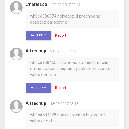
Charlessal
22-07-2017 08:43
wh0cd396874 nolvadex-d prednisone
casodex paroxetine
Report
REPLY
Alfrednup
21-07-2017 03:30
wh0cd968455 diclofenac sod ec himcolin
online atarax sinequan cyklokapron avodart
valtrex on line
Report
REPLY
Alfrednup
18-07-2017 13:18
wh0cd584828 buy diclofenac buy zoloft
valtrex cost