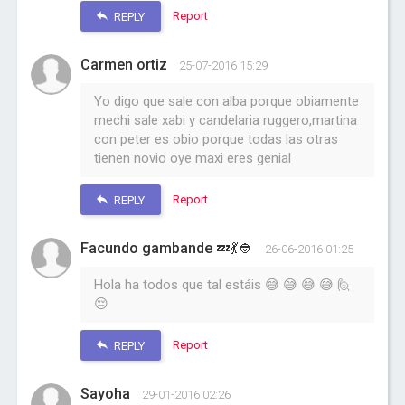
Report
REPLY
Carmen ortiz
25-07-2016 15:29
Yo digo que sale con alba porque obiamente
mechi sale xabi y candelaria ruggero,martina
con peter es obio porque todas las otras
tienen novio oye maxi eres genial
Report
REPLY
Facundo gambande 💤💃👲
26-06-2016 01:25
Hola ha todos que tal estáis 😅 😅 😅 😅 🙋
😔
Report
REPLY
Sayoha
29-01-2016 02:26