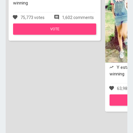
winning
75,773 votes
1,602 comments
VOTE
Y esta s
winning
63,983 v