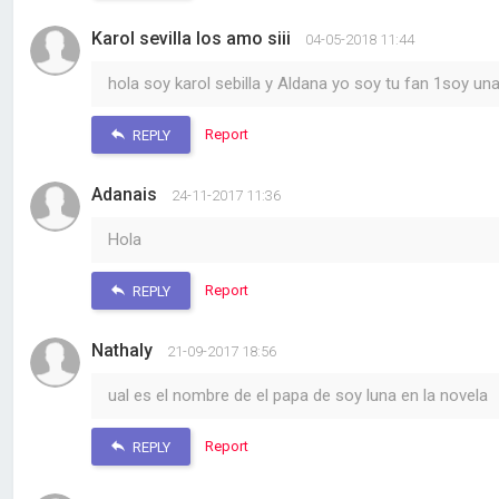
Karol sevilla los amo siii
04-05-2018 11:44
hola soy karol sebilla y Aldana yo soy tu fan 1soy u
Report
REPLY
Adanais
24-11-2017 11:36
Hola
Report
REPLY
Nathaly
21-09-2017 18:56
ual es el nombre de el papa de soy luna en la novela
Report
REPLY