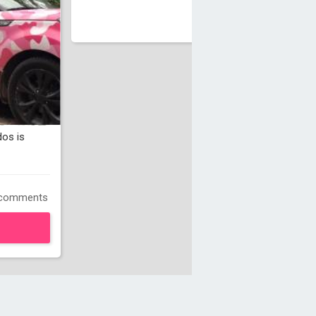
dos is
 comments