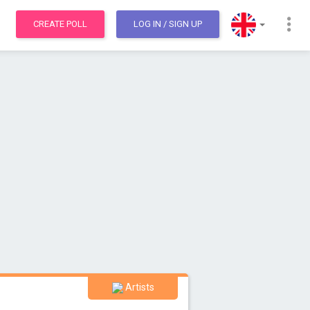
CREATE POLL
LOG IN
/ SIGN UP
Artists