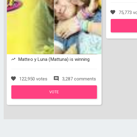
75,773 v
Matteo y Luna (Mattuna) is winning
122,950 votes
3,287 comments
VOTE