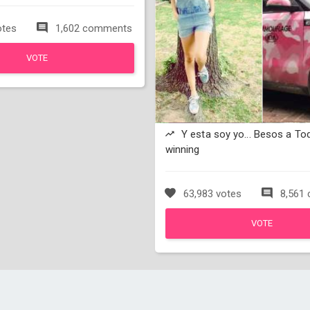
otes
1,602 comments
VOTE
Y esta soy yo... Besos a To
winning
63,983 votes
8,561
VOTE